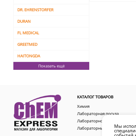
DR. EHRENSTORFER
DURAN
FL MEDICAL
GREETMED
HAITONGDA
Показать ещё
КАТАЛОГ ТОВАРОВ
Химия
Лабораторная посуда
Лабораторное оборудование
Мы испол
Лабораторные аксессуары
специали
событий н