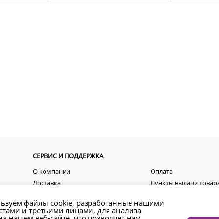
СЕРВИС И ПОДДЕРЖКА
О компании
Оплата
Доставка
Пункты выдачи товар
Пользовательские соглашения
Акции
ьзуем файлы cookie, разработанные нашими
Контакты
Как оформить заказ?
стами и третьими лицами, для анализа
а нашем веб-сайте, что позволяет нам
Возврат товара и денежных средств
Региональные предст