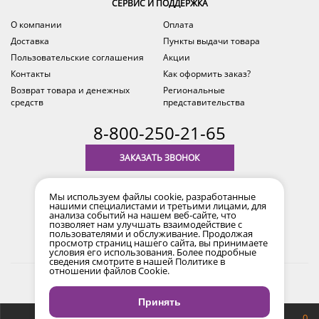
СЕРВИС И ПОДДЕРЖКА
О компании
Оплата
Доставка
Пункты выдачи товара
Пользовательские соглашения
Акции
Контакты
Как оформить заказ?
Возврат товара и денежных
Региональные
средств
представительства
8-800-250-21-65
ЗАКАЗАТЬ ЗВОНОК
с 9.00 до 18.00
Мы используем файлы cookie, разработанные
время по Уфе (MSK+2)
нашими специалистами и третьими лицами, для
анализа событий на нашем веб-сайте, что
позволяет нам улучшать взаимодействие с
пользователями и обслуживание. Продолжая
просмотр страниц нашего сайта, вы принимаете
условия его использования. Более подробные
сведения смотрите в нашей
Политике в
отношении файлов Cookie
.
2017-2026 © Все права защищены. Информация сайта
защищена законом об авторских правах.
Принять
Продвижение сайта
Снайпер
0