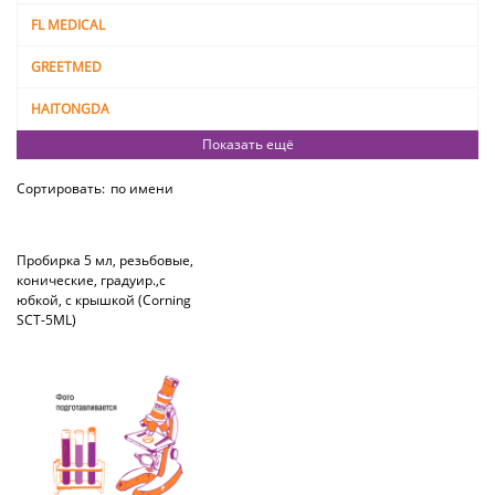
FL MEDICAL
GREETMED
HAITONGDA
Показать ещё
Сортировать:
по имени
Пробирка 5 мл, резьбовые,
конические, градуир.,с
юбкой, с крышкой (Corning
SCT-5ML)